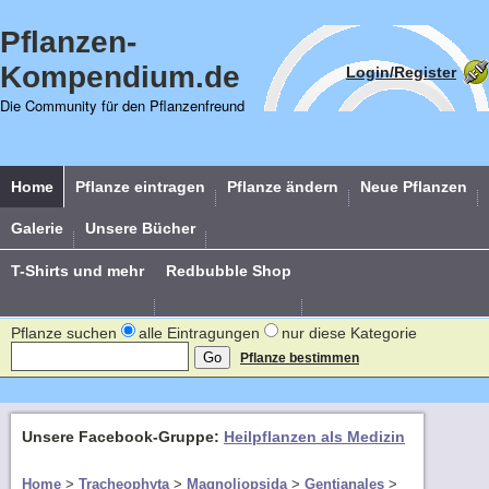
Pflanzen-
Kompendium.de
Login/Register
Die Community für den Pflanzenfreund
Home
Pflanze eintragen
Pflanze ändern
Neue Pflanzen
Galerie
Unsere Bücher
T-Shirts und mehr
Redbubble Shop
Pflanze suchen
alle Eintragungen
nur diese Kategorie
Pflanze bestimmen
Unsere Facebook-Gruppe:
Heilpflanzen als Medizin
Home
>
Tracheophyta
>
Magnoliopsida
>
Gentianales
>