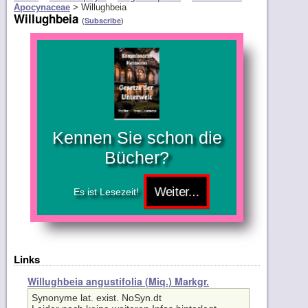
Apocynaceae
>
Willughbeia
Willughbeia
(
)
Subscribe
Kennen Sie schon die
Bücher?
Es ist Lesezeit!
Links
Willughbeia angustifolia (Miq.) Markgr.
Synonyme lat. exist. NoSyn.dt
Leider noch keine weiteren Infos hinterlegt.