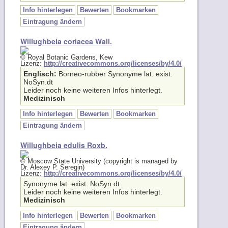
Info hinterlegen
Bewerten
Bookmarken
Eintragung ändern
Willughbeia coriacea Wall.
© Royal Botanic Gardens, Kew
Lizenz:
http://creativecommons.org/licenses/by/4.0/
Englisch:
Borneo-rubber Synonyme lat. exist.
NoSyn.dt
Leider noch keine weiteren Infos hinterlegt.
Medizinisch
Info hinterlegen
Bewerten
Bookmarken
Eintragung ändern
Willughbeia edulis Roxb.
© Moscow State University (copyright is managed by
Dr. Alexey P. Seregin)
Lizenz:
http://creativecommons.org/licenses/by/4.0/
Synonyme lat. exist. NoSyn.dt
Leider noch keine weiteren Infos hinterlegt.
Medizinisch
Info hinterlegen
Bewerten
Bookmarken
Eintragung ändern