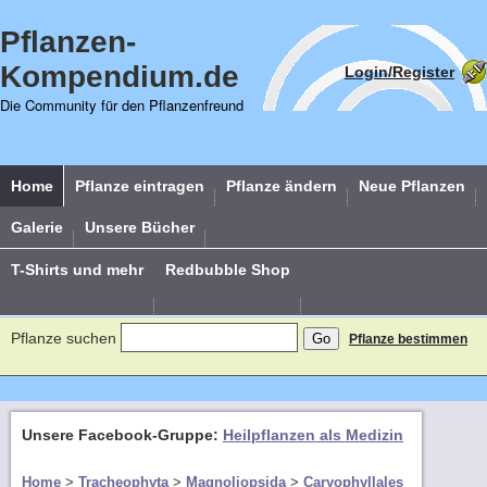
Pflanzen-
Kompendium.de
Login/Register
Die Community für den Pflanzenfreund
Home
Pflanze eintragen
Pflanze ändern
Neue Pflanzen
Galerie
Unsere Bücher
T-Shirts und mehr
Redbubble Shop
Pflanze suchen
Pflanze bestimmen
Unsere Facebook-Gruppe:
Heilpflanzen als Medizin
Home
>
Tracheophyta
>
Magnoliopsida
>
Caryophyllales