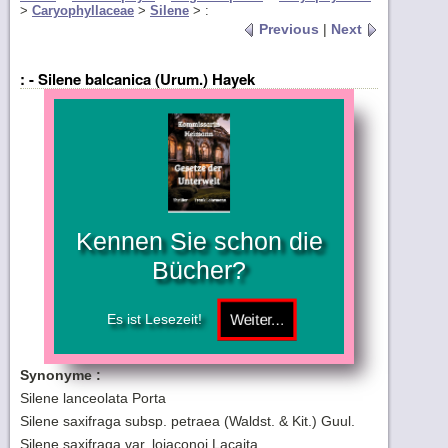
>
Caryophyllaceae
>
Silene
>
:
Previous
|
Next
: - Silene balcanica (Urum.) Hayek
Kennen Sie schon die
Bücher?
Es ist Lesezeit!
Synonyme :
Silene lanceolata Porta
Silene saxifraga subsp. petraea (Waldst. & Kit.) Guul.
Silene saxifraga var. lojaconoi Lacaita