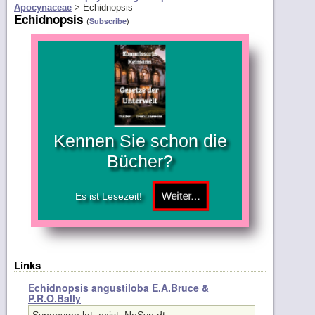
Apocynaceae
>
Echidnopsis
Echidnopsis
(
)
Subscribe
Kennen Sie schon die
Bücher?
Es ist Lesezeit!
Links
Echidnopsis angustiloba E.A.Bruce &
P.R.O.Bally
Synonyme lat. exist. NoSyn.dt
Leider noch keine weiteren Infos hinterlegt.