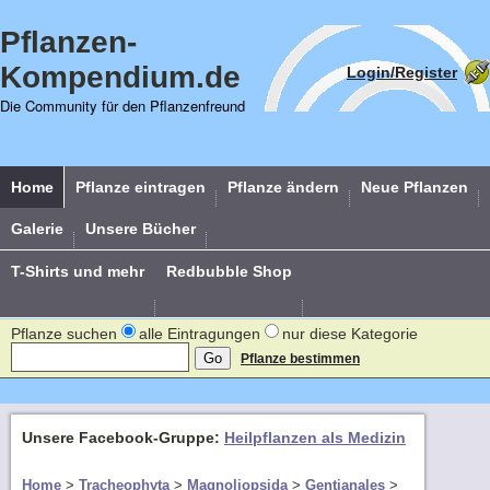
Pflanzen-
Kompendium.de
Login/Register
Die Community für den Pflanzenfreund
Home
Pflanze eintragen
Pflanze ändern
Neue Pflanzen
Galerie
Unsere Bücher
T-Shirts und mehr
Redbubble Shop
Pflanze suchen
alle Eintragungen
nur diese Kategorie
Pflanze bestimmen
Unsere Facebook-Gruppe:
Heilpflanzen als Medizin
Home
>
Tracheophyta
>
Magnoliopsida
>
Gentianales
>