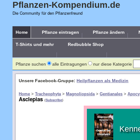
Pflanzen-Kompendium.de
Die Community für den Pflanzenfreund
Home
Pflanze eintragen
Pflanze ändern
T-Shirts und mehr
Redbubble Shop
Pflanze suchen
alle Eintragungen
nur diese Kategorie
Unsere Facebook-Gruppe:
Heilpflanzen als Medizin
Home
>
Tracheophyta
>
Magnoliopsida
>
Gentianales
>
Apocy
Asclepias
(
)
Subscribe
Kenne