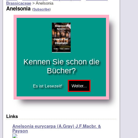
Brassicaceae
>
Anelsonia
Anelsonia
(
)
Subscribe
Kennen Sie schon die
Bücher?
Es ist Lesezeit!
Links
Anelsonia eurycarpa (A.Gray) J.F.Macbr. &
Payson