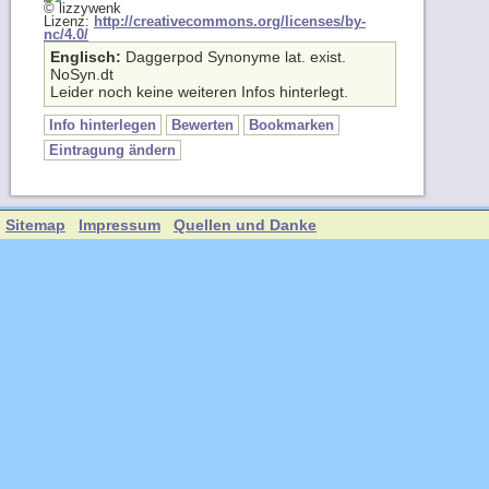
© lizzywenk
Lizenz:
http://creativecommons.org/licenses/by-
nc/4.0/
Englisch:
Daggerpod Synonyme lat. exist.
NoSyn.dt
Leider noch keine weiteren Infos hinterlegt.
Info hinterlegen
Bewerten
Bookmarken
Eintragung ändern
Sitemap
Impressum
Quellen und Danke