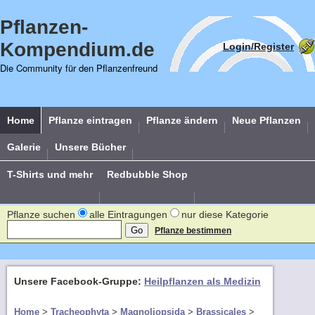
Pflanzen-
Kompendium.de
Login/Register
Die Community für den Pflanzenfreund
Home
Pflanze eintragen
Pflanze ändern
Neue Pflanzen
Galerie
Unsere Bücher
T-Shirts und mehr
Redbubble Shop
Pflanze suchen
alle Eintragungen
nur diese Kategorie
Pflanze bestimmen
Unsere Facebook-Gruppe:
Heilpflanzen als Medizin
Home
>
Tracheophyta
>
Magnoliopsida
>
Brassicales
>