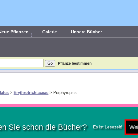
Neue Pflanzen
Galerie
Unsere Bücher
Pflanze bestimmen
dales
>
Erythrotrichiaceae
>
Porphyropsis
n Sie schon die Bücher?
Es ist Lesezeit!