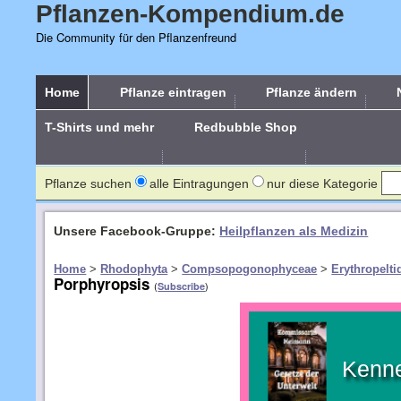
Pflanzen-Kompendium.de
Die Community für den Pflanzenfreund
Home
Pflanze eintragen
Pflanze ändern
T-Shirts und mehr
Redbubble Shop
Pflanze suchen
alle Eintragungen
nur diese Kategorie
Unsere Facebook-Gruppe:
Heilpflanzen als Medizin
Home
>
Rhodophyta
>
Compsopogonophyceae
>
Erythropelti
Porphyropsis
(
)
Subscribe
Kenne