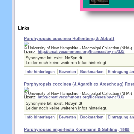
Links
Porphyropsis coccinea Hollenberg & Abbott
© University of New Hampshire - Macroalgal Collection (NHA-)
Lizenz:
http://creativecommons.org/licenses/by-nc/3.0/
Synonyme lat. exist. NoSyn.dt
Leider noch keine weiteren Infos hinterlegt.
Info hinterlegen
Bewerten
Bookmarken
Eintragung ä
Porphyropsis coccinea (J.Agardh ex Areschoug) Ros
© University of New Hampshire - Macroalgal Collection (NHA-)
Lizenz:
http://creativecommons.org/licenses/by-nc/3.0/
Synonyme lat. exist. NoSyn.dt
Leider noch keine weiteren Infos hinterlegt.
Info hinterlegen
Bewerten
Bookmarken
Eintragung ä
Porphyropsis imperfecta Kornmann & Sahling, 1985