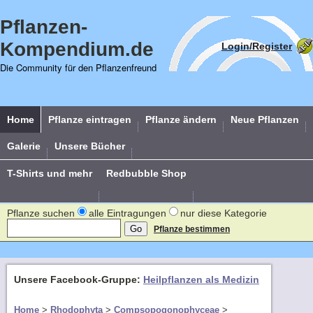
Pflanzen-
Kompendium.de
Login/Register
Die Community für den Pflanzenfreund
Home
Pflanze eintragen
Pflanze ändern
Neue Pflanzen
Galerie
Unsere Bücher
T-Shirts und mehr
Redbubble Shop
Pflanze suchen
alle Eintragungen
nur diese Kategorie
Pflanze bestimmen
Unsere Facebook-Gruppe:
Heilpflanzen als Medizin
Home
>
Rhodophyta
>
Compsopogonophyceae
>