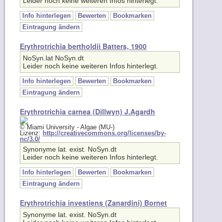
Leider noch keine weiteren Infos hinterlegt.
Info hinterlegen
Bewerten
Bookmarken
Eintragung ändern
Erythrotrichia bertholdii Batters, 1900
NoSyn.lat NoSyn.dt
Leider noch keine weiteren Infos hinterlegt.
Info hinterlegen
Bewerten
Bookmarken
Eintragung ändern
Erythrotrichia carnea (Dillwyn) J.Agardh
© Miami University - Algae (MU-)
Lizenz:
http://creativecommons.org/licenses/by-
nc/3.0/
Synonyme lat. exist. NoSyn.dt
Leider noch keine weiteren Infos hinterlegt.
Info hinterlegen
Bewerten
Bookmarken
Eintragung ändern
Erythrotrichia investiens (Zanardini) Bornet
Synonyme lat. exist. NoSyn.dt