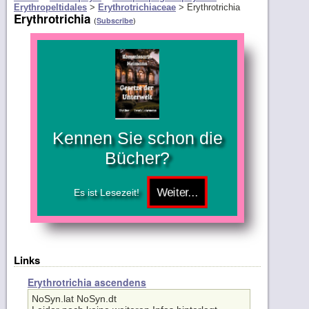
Erythropeltidales
>
Erythrotrichiaceae
>
Erythrotrichia
Erythrotrichia
(
)
Subscribe
Kennen Sie schon die
Bücher?
Es ist Lesezeit!
Links
Erythrotrichia ascendens
NoSyn.lat NoSyn.dt