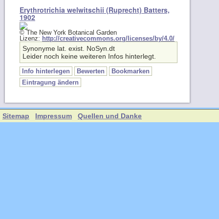
Erythrotrichia welwitschii (Ruprecht) Batters,
1902
© The New York Botanical Garden
Lizenz:
http://creativecommons.org/licenses/by/4.0/
Synonyme lat. exist. NoSyn.dt
Leider noch keine weiteren Infos hinterlegt.
Info hinterlegen
Bewerten
Bookmarken
Eintragung ändern
Sitemap
Impressum
Quellen und Danke