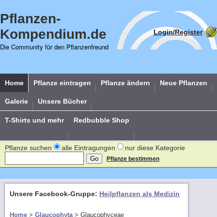
Pflanzen-
Kompendium.de
Login/Register
Die Community für den Pflanzenfreund
Home
Pflanze eintragen
Pflanze ändern
Neue Pflanzen
Galerie
Unsere Bücher
T-Shirts und mehr
Redbubble Shop
Pflanze suchen
alle Eintragungen
nur diese Kategorie
Pflanze bestimmen
Unsere Facebook-Gruppe:
Heilpflanzen als Medizin
Home
>
Glaucophyta
>
Glaucophyceae