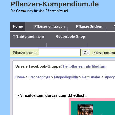
Pflanzen-Kompendium.de
Die Community für den Pflanzenfreund
Home
Pflanze eintragen
Pflanze ändern
T-Shirts und mehr
Redbubble Shop
Pflanze suchen
Pflanze besti
Unsere Facebook-Gruppe:
Heilpflanzen als Medizin
Home
>
Tracheophyta
>
Magnoliopsida
>
Gentianales
>
Apocy
: - Vincetoxicum darvasicum B.Fedtsch.