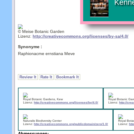
Kenne
© Meise Botanic Garden
Lizenz:
http://creativecommons.org/licenses/by-sa/4.0/
Synonyme :
Raphionacme ernstiana Meve
Review It
Rate It
Bookmark It
Royal Botanic Gardens, Kew
Royal Botanic Ga
Lizenz:
http://creativecommons.org/licenses/by/4.0/
Lizenz:
http://cr
Naturalis Biodiversity Center
Royal Bota
Lizenz:
http://creativecommons.org/publicdomain/zero/1.0/
Lizenz:
htt
Abmessungen: