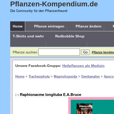
Pflanzen-Kompendium.de
Die Community für den Pflanzenfreund
Home
Pflanze eintragen
Pflanze ändern
T-Shirts und mehr
Redbubble Shop
Pflanze suchen
Pflanze besti
Unsere Facebook-Gruppe:
Heilpflanzen als Medizin
Home
>
Tracheophyta
>
Magnoliopsida
>
Gentianales
>
Apocy
: - Raphionacme longituba E.A.Bruce