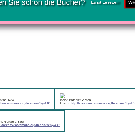
n Sie schon die Bücher?
Es ist Lesezeit!
rdens, Kew
Meise Botanic Garden
eativecommons.org/licenses/by/4.0/
Lizenz:
http://creativecommons.org/licenses/by/4.0
nic Gardens, Kew
p://creativecommons.org/licenses/by/4.0/