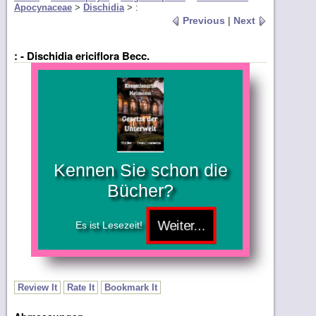
Apocynaceae
>
Dischidia
>
:
Previous
|
Next
: - Dischidia ericiflora Becc.
Kennen Sie schon die
Bücher?
Es ist Lesezeit!
Review It
Rate It
Bookmark It