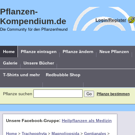
Pflanzen-
Kompendium.de
Login/Register
Die Community für den Pflanzenfreund
Home
Pflanze eintragen
Pflanze ändern
Neue Pflanzen
Galerie
Unsere Bücher
T-Shirts und mehr
Redbubble Shop
Pflanze suchen
Pflanze bestimmen
Unsere Facebook-Gruppe:
Heilpflanzen als Medizin
Home
>
Tracheophyta
>
Magnoliopsida
>
Gentianales
>