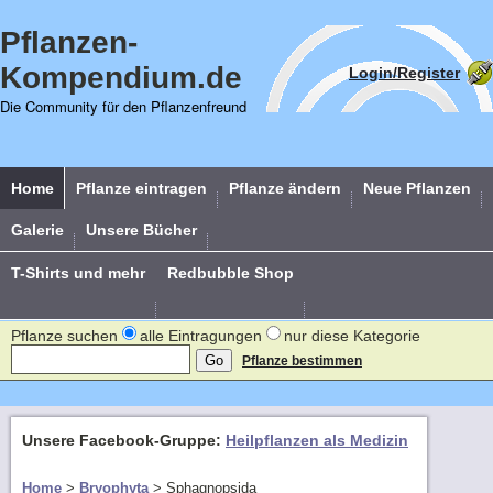
Pflanzen-
Kompendium.de
Login/Register
Die Community für den Pflanzenfreund
Home
Pflanze eintragen
Pflanze ändern
Neue Pflanzen
Galerie
Unsere Bücher
T-Shirts und mehr
Redbubble Shop
Pflanze suchen
alle Eintragungen
nur diese Kategorie
Pflanze bestimmen
Unsere Facebook-Gruppe:
Heilpflanzen als Medizin
Home
>
Bryophyta
>
Sphagnopsida