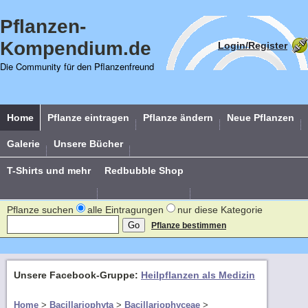
Pflanzen-
Kompendium.de
Login/Register
Die Community für den Pflanzenfreund
Home
Pflanze eintragen
Pflanze ändern
Neue Pflanzen
Galerie
Unsere Bücher
T-Shirts und mehr
Redbubble Shop
Pflanze suchen
alle Eintragungen
nur diese Kategorie
Pflanze bestimmen
Unsere Facebook-Gruppe:
Heilpflanzen als Medizin
Home
>
Bacillariophyta
>
Bacillariophyceae
>